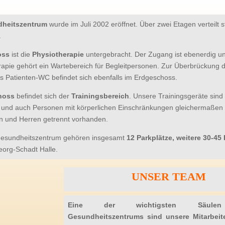
heitszentrum
wurde im Juli 2002 eröffnet. Über zwei Etagen verteil
.
oss
ist die
Physiotherapie
untergebracht. Der Zugang ist ebenerdig und
rapie gehört ein Wartebereich für Begleitpersonen. Zur Überbrückung d
s Patienten-WC befindet sich ebenfalls im Erdgeschoss.
hoss
befindet sich der
Trainingsbereich
. Unsere Trainingsgeräte sind 
 und auch Personen mit körperlichen Einschränkungen gleichermaßen
en und Herren getrennt vorhanden.
esundheitszentrum gehören insgesamt
12 Parkplätze, weitere 30-45
eorg-Schadt Halle.
UNSER TEAM
Eine der wichtigsten Säulen
Gesundheitszentrums sind unsere Mitarbeit