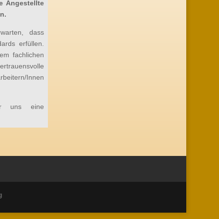
 Angestellte
n.
rwarten, dass
ards erfüllen.
em fachlichen
rtrauensvolle
eitern/Innen
ür uns eine
g